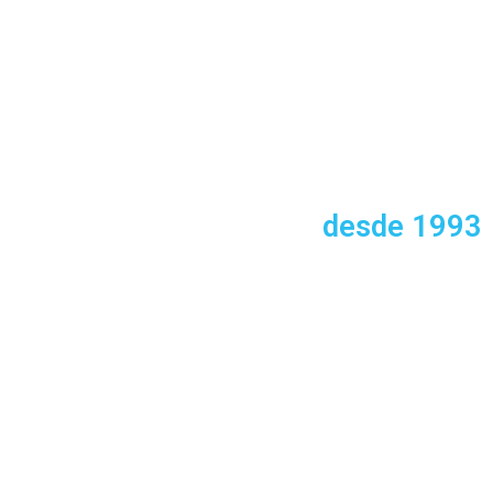
SOMOS ESPECIALISTAS
EM FUNDOS
COMUNITÁRIOS
desde 1993
LISBOA | PORTO | ANSIÃO | POMBAL